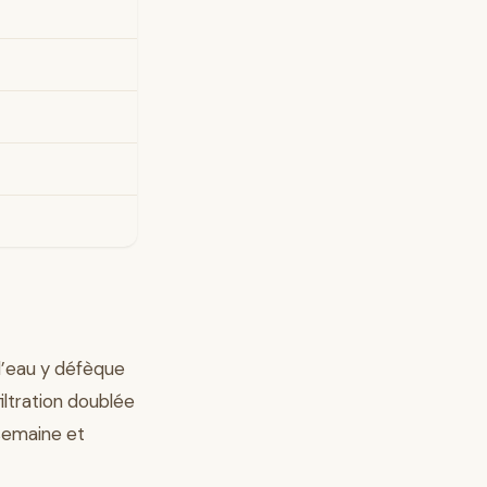
 d’eau y défèque
iltration doublée
semaine et