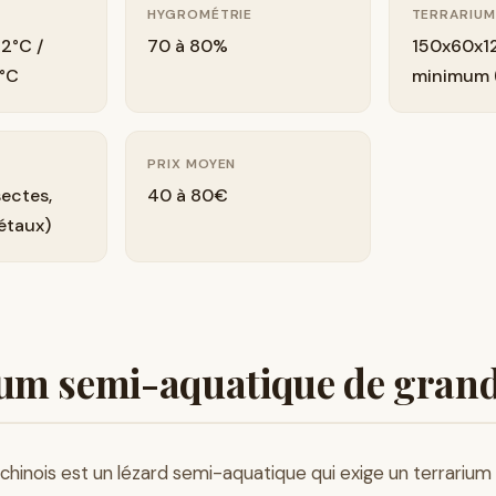
HYGROMÉTRIE
TERRARIU
2°C /
70 à 80%
150x60x1
4°C
minimum 
PRIX MOYEN
ectes,
40 à 80€
étaux)
um semi-aquatique de grande
chinois est un lézard semi-aquatique qui exige un terrarium