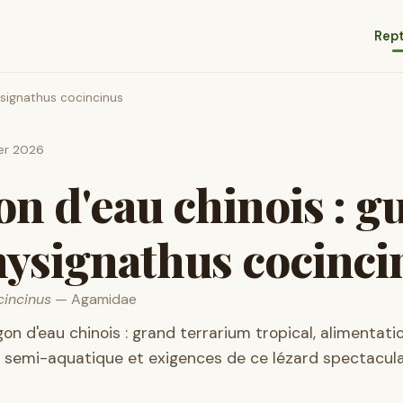
Rept
ysignathus cocincinus
ier 2026
n d'eau chinois : g
ysignathus cocinci
cincinus
— Agamidae
gon d'eau chinois : grand terrarium tropical, alimentati
emi-aquatique et exigences de ce lézard spectacula