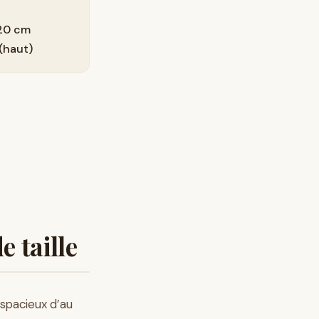
M
20 cm
(haut)
 taille
 spacieux d’au