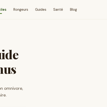
iles
Rongeurs
Guides
Santé
Blog
uide
nus
on omnivore,
ire.