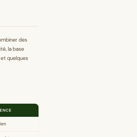
combiner des
té, la base
 et quelques
ENCE
ien