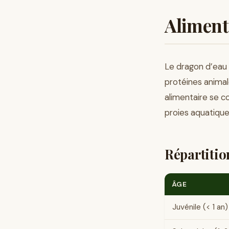
Aliment
Le dragon d’eau 
protéines animal
alimentaire se 
proies aquatiques
Répartitio
ÂGE
Juvénile (< 1 an)