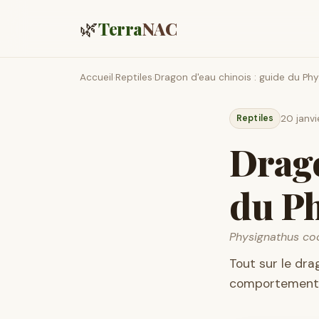
🌿
Terra
NAC
Accueil
Reptiles
Dragon d'eau chinois : guide du Ph
›
›
Reptiles
20 janv
Drago
du Ph
Physignathus co
Tout sur le dra
comportement s