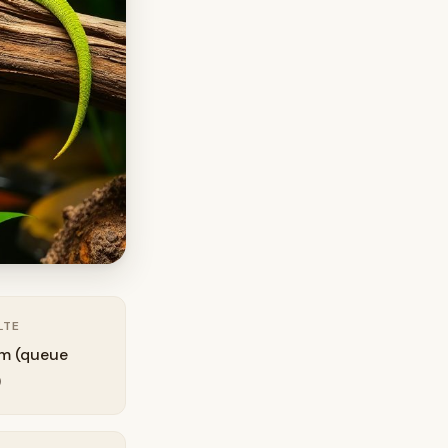
LTE
m (queue
)