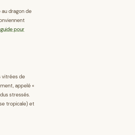
e au dragon de
conviennent
e
guide pour
 vitrées de
ement, appelé «
idus stressés.
se tropicale) et