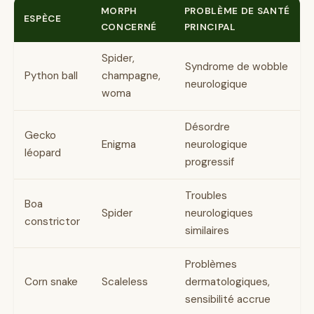
MORPH
PROBLÈME DE SANTÉ
ESPÈCE
CONCERNÉ
PRINCIPAL
Spider,
Syndrome de wobble
Python ball
champagne,
neurologique
woma
Désordre
Gecko
Enigma
neurologique
léopard
progressif
Troubles
Boa
Spider
neurologiques
constrictor
similaires
Problèmes
Corn snake
Scaleless
dermatologiques,
sensibilité accrue